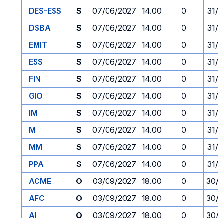
DES-ESS
S
07/06/2027
14.00
0
31
DSBA
S
07/06/2027
14.00
0
31
EMIT
S
07/06/2027
14.00
0
31
ESS
S
07/06/2027
14.00
0
31
FIN
S
07/06/2027
14.00
0
31
GIO
S
07/06/2027
14.00
0
31
IM
S
07/06/2027
14.00
0
31
M
S
07/06/2027
14.00
0
31
MM
S
07/06/2027
14.00
0
31
PPA
S
07/06/2027
14.00
0
31
ACME
O
03/09/2027
18.00
0
30
AFC
O
03/09/2027
18.00
0
30
AI
O
03/09/2027
18.00
0
30