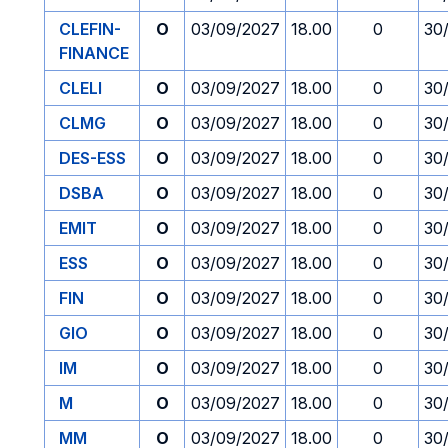
CLEFIN-
O
03/09/2027
18.00
0
30
FINANCE
CLELI
O
03/09/2027
18.00
0
30
CLMG
O
03/09/2027
18.00
0
30
DES-ESS
O
03/09/2027
18.00
0
30
DSBA
O
03/09/2027
18.00
0
30
EMIT
O
03/09/2027
18.00
0
30
ESS
O
03/09/2027
18.00
0
30
FIN
O
03/09/2027
18.00
0
30
GIO
O
03/09/2027
18.00
0
30
IM
O
03/09/2027
18.00
0
30
M
O
03/09/2027
18.00
0
30
MM
O
03/09/2027
18.00
0
30