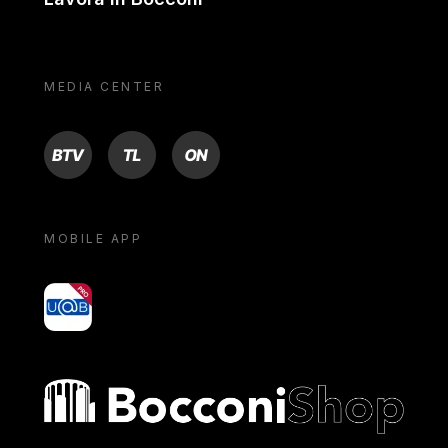
MEDIA CENTER
BTV
TL
ON
MOBILE APP
yoU@B
Bocconi shop