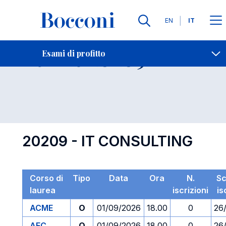
Lingue
EN
IT
Contatti
-
Esame 20209
Esami di profitto
Open s
20209 - IT CONSULTING
Corso di
Tipo
Data
Ora
N.
S
laurea
iscrizioni
is
ACME
O
01/09/2026
18.00
0
26
AFC
O
01/09/2026
18.00
0
26