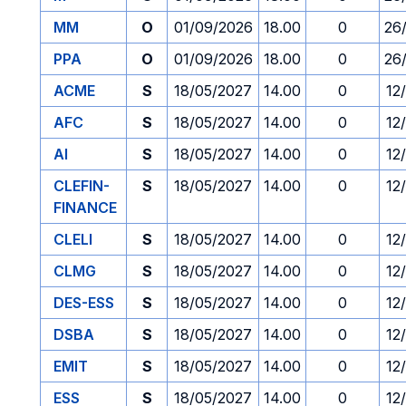
MM
O
01/09/2026
18.00
0
26
PPA
O
01/09/2026
18.00
0
26
ACME
S
18/05/2027
14.00
0
12
AFC
S
18/05/2027
14.00
0
12
AI
S
18/05/2027
14.00
0
12
CLEFIN-
S
18/05/2027
14.00
0
12
FINANCE
CLELI
S
18/05/2027
14.00
0
12
CLMG
S
18/05/2027
14.00
0
12
DES-ESS
S
18/05/2027
14.00
0
12
DSBA
S
18/05/2027
14.00
0
12
EMIT
S
18/05/2027
14.00
0
12
ESS
S
18/05/2027
14.00
0
12