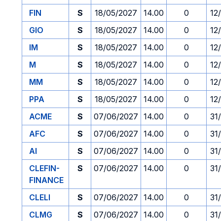
FIN
S
18/05/2027
14.00
0
12
GIO
S
18/05/2027
14.00
0
12
IM
S
18/05/2027
14.00
0
12
M
S
18/05/2027
14.00
0
12
MM
S
18/05/2027
14.00
0
12
PPA
S
18/05/2027
14.00
0
12
ACME
S
07/06/2027
14.00
0
31
AFC
S
07/06/2027
14.00
0
31
AI
S
07/06/2027
14.00
0
31
CLEFIN-
S
07/06/2027
14.00
0
31
FINANCE
CLELI
S
07/06/2027
14.00
0
31
CLMG
S
07/06/2027
14.00
0
31