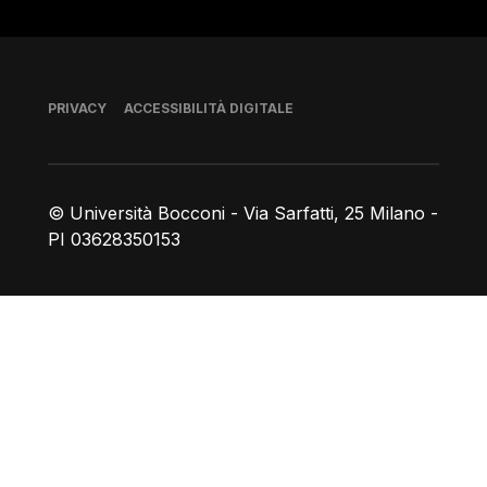
Piè di pagina
PRIVACY
ACCESSIBILITÀ DIGITALE
© Università Bocconi - Via Sarfatti, 25 Milano -
PI 03628350153