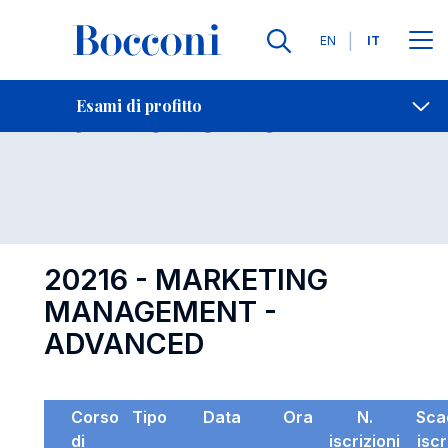
Lingue
EN
IT
Contatti
-
Esame 20216
Esami di profitto
Open s
20216 - MARKETING
MANAGEMENT -
ADVANCED
Corso
Tipo
Data
Ora
N.
Sca
di
iscrizioni
iscr