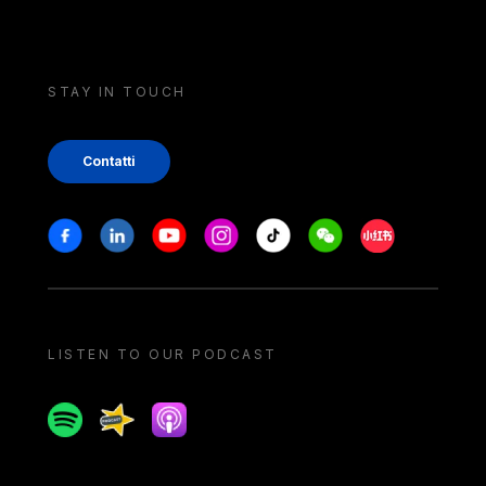
STAY IN TOUCH
Contatti
Stay in touch
Facebook
Linkedin
Youtube
Instagram
Tiktok
Weechat
Xiaohongshu/
LISTEN TO OUR PODCAST
Spotify
Spreaker
Apple podcast