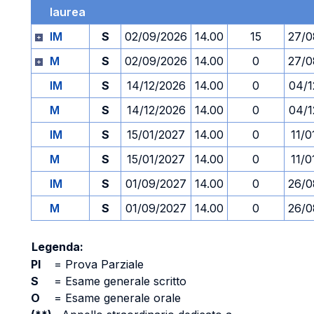
laurea
IM
S
02/09/2026
14.00
15
27/0
M
S
02/09/2026
14.00
0
27/0
IM
S
14/12/2026
14.00
0
04/1
M
S
14/12/2026
14.00
0
04/1
IM
S
15/01/2027
14.00
0
11/0
M
S
15/01/2027
14.00
0
11/0
IM
S
01/09/2027
14.00
0
26/0
M
S
01/09/2027
14.00
0
26/0
Legenda:
PI
=
Prova Parziale
S
=
Esame generale scritto
O
=
Esame generale orale