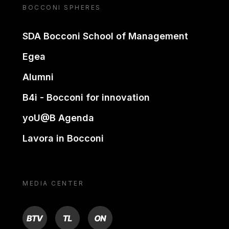
BOCCONI SPHERES
SDA Bocconi School of Management
Egea
Alumni
B4i - Bocconi for innovation
yoU@B Agenda
Lavora in Bocconi
MEDIA CENTER
BTV
TL
ON