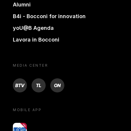
Alumni
B4i - Bocconi for innovation
yoU@B Agenda
Lavora in Bocconi
MEDIA CENTER
BTV
TL
ON
MOBILE APP
yoU@B