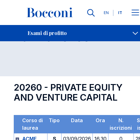
Lingue
EN
IT
Contatti
-
Esame 20260
Esami di profitto
Open s
20260 - PRIVATE EQUITY
AND VENTURE CAPITAL
Corso di
Tipo
Data
Ora
N.
S
laurea
iscrizioni
i
ACME
S
03/09/2026
16.30
0
2