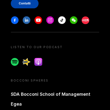
Contatti
Stay in touch
Facebook
Linkedin
Youtube
Instagram
Tiktok
Weechat
Xiaohongshu/
LISTEN TO OUR PODCAST
Spotify
Spreaker
Apple podcast
BOCCONI SPHERES
SDA Bocconi School of Management
Egea