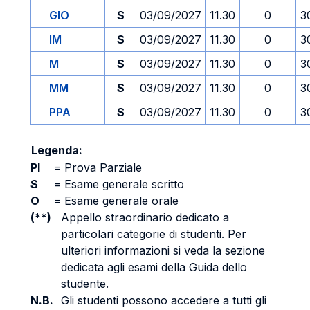
GIO
S
03/09/2027
11.30
0
3
IM
S
03/09/2027
11.30
0
3
M
S
03/09/2027
11.30
0
3
MM
S
03/09/2027
11.30
0
3
PPA
S
03/09/2027
11.30
0
3
Legenda:
PI
=
Prova Parziale
S
=
Esame generale scritto
O
=
Esame generale orale
(**)
Appello straordinario dedicato a
particolari categorie di studenti. Per
ulteriori informazioni si veda la sezione
dedicata agli esami della Guida dello
studente.
N.B.
Gli studenti possono accedere a tutti gli