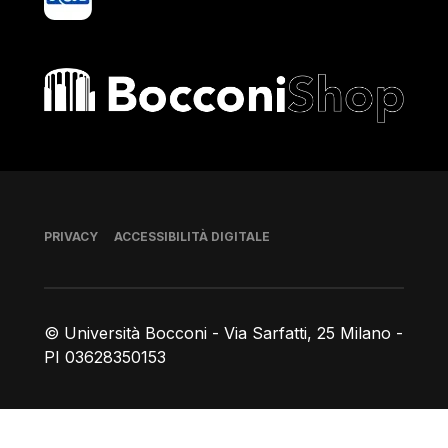
Bocconi shop
Piè di pagina
PRIVACY
ACCESSIBILITÀ DIGITALE
© Università Bocconi - Via Sarfatti, 25 Milano -
PI 03628350153