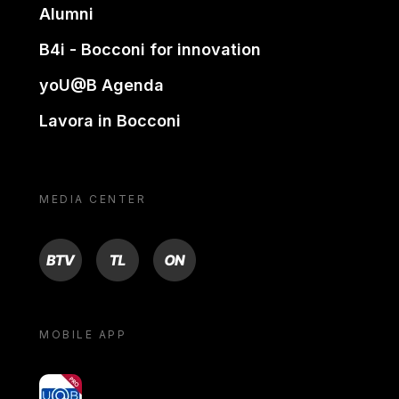
Alumni
B4i - Bocconi for innovation
yoU@B Agenda
Lavora in Bocconi
MEDIA CENTER
BTV
TL
ON
MOBILE APP
yoU@B