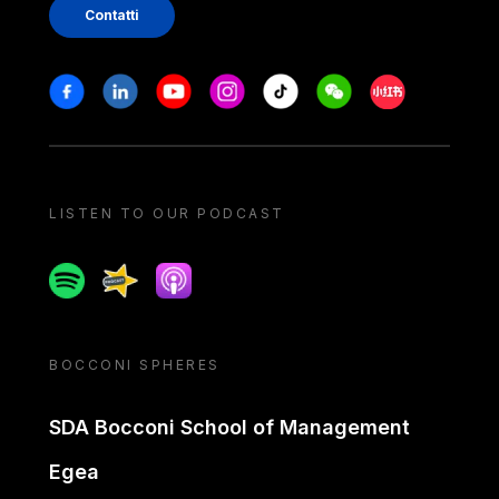
Contatti
Stay in touch
Facebook
Linkedin
Youtube
Instagram
Tiktok
Weechat
Xiaohongshu/
LISTEN TO OUR PODCAST
Spotify
Spreaker
Apple podcast
BOCCONI SPHERES
SDA Bocconi School of Management
Egea