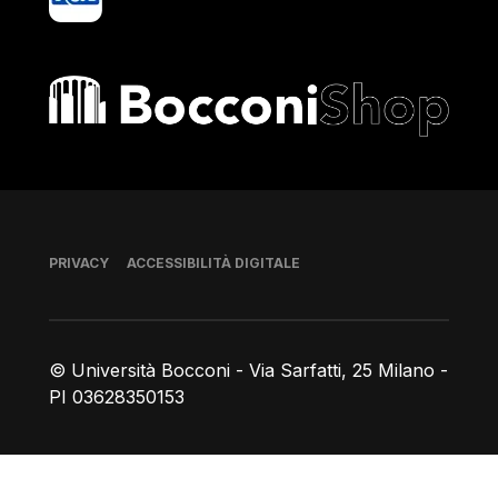
Bocconi shop
Piè di pagina
PRIVACY
ACCESSIBILITÀ DIGITALE
© Università Bocconi - Via Sarfatti, 25 Milano -
PI 03628350153