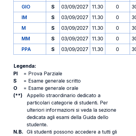
GIO
S
03/09/2027
11.30
0
3
IM
S
03/09/2027
11.30
0
3
M
S
03/09/2027
11.30
0
3
MM
S
03/09/2027
11.30
0
3
PPA
S
03/09/2027
11.30
0
3
Legenda:
PI
=
Prova Parziale
S
=
Esame generale scritto
O
=
Esame generale orale
(**)
Appello straordinario dedicato a
particolari categorie di studenti. Per
ulteriori informazioni si veda la sezione
dedicata agli esami della Guida dello
studente.
N.B.
Gli studenti possono accedere a tutti gli