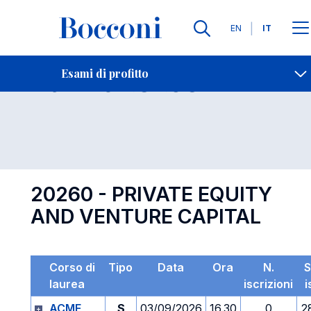
Lingue
EN
IT
Contatti
-
Esame 20260
Esami di profitto
Open s
20260 - PRIVATE EQUITY
AND VENTURE CAPITAL
Corso di
Tipo
Data
Ora
N.
S
laurea
iscrizioni
i
ACME
S
03/09/2026
16.30
0
2