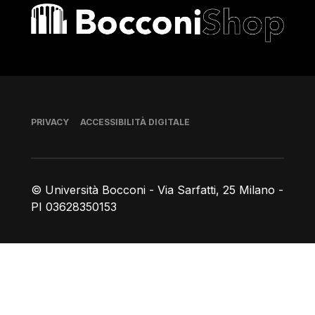
Bocconi shop
Piè di pagina
PRIVACY
ACCESSIBILITÀ DIGITALE
© Università Bocconi - Via Sarfatti, 25 Milano -
PI 03628350153