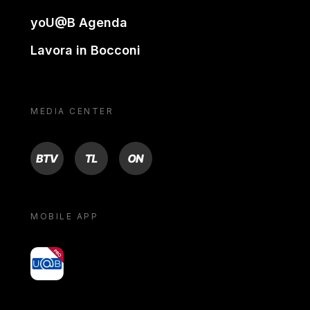
yoU@B Agenda
Lavora in Bocconi
MEDIA CENTER
BTV
TL
ON
MOBILE APP
yoU@B