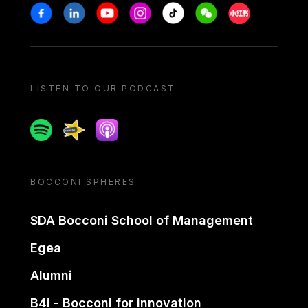
Stay in touch
Facebook
Linkedin
Youtube
Instagram
Tiktok
Weechat
Xiaohongshu/
LISTEN TO OUR PODCAST
Spotify
Spreaker
Apple podcast
BOCCONI SPHERES
SDA Bocconi School of Management
Egea
Alumni
B4i - Bocconi for innovation