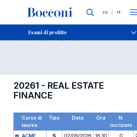
Lingue
EN
IT
Contatti
-
Esame 20261
Esami di profitto
Open s
20261 - REAL ESTATE
FINANCE
Corso di
Tipo
Data
Ora
N.
laurea
iscrizioni
ACME
S
02/09/2026
16.30
0