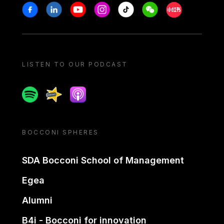
Stay in touch
Facebook
Linkedin
Youtube
Instagram
Tiktok
Weechat
Xiaohongshu/
LISTEN TO OUR PODCAST
Spotify
Spreaker
Apple podcast
BOCCONI SPHERES
SDA Bocconi School of Management
Egea
Alumni
B4i - Bocconi for innovation