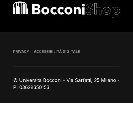
Bocconi shop
Piè di pagina
PRIVACY
ACCESSIBILITÀ DIGITALE
© Università Bocconi - Via Sarfatti, 25 Milano -
PI 03628350153