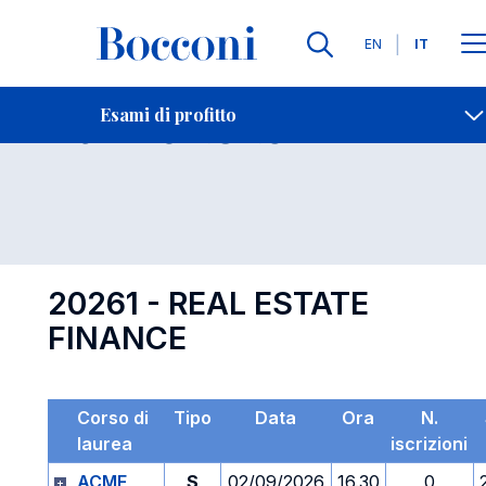
Lingue
EN
IT
Contatti
-
Esame 20261
Esami di profitto
Open s
20261 - REAL ESTATE
FINANCE
Corso di
Tipo
Data
Ora
N.
laurea
iscrizioni
ACME
S
02/09/2026
16.30
0