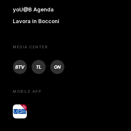
yoU@B Agenda
Lavora in Bocconi
MEDIA CENTER
BTV
TL
ON
MOBILE APP
yoU@B