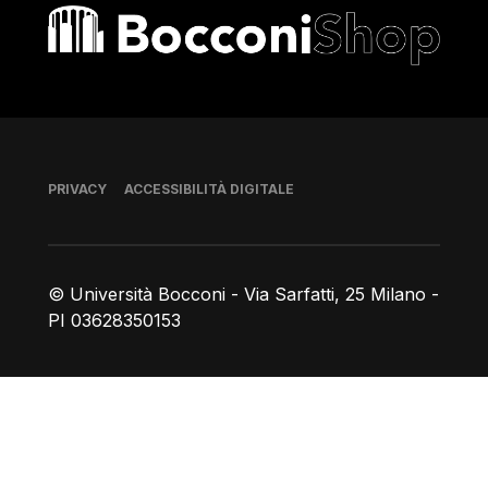
Bocconi shop
Piè di pagina
PRIVACY
ACCESSIBILITÀ DIGITALE
© Università Bocconi - Via Sarfatti, 25 Milano -
PI 03628350153