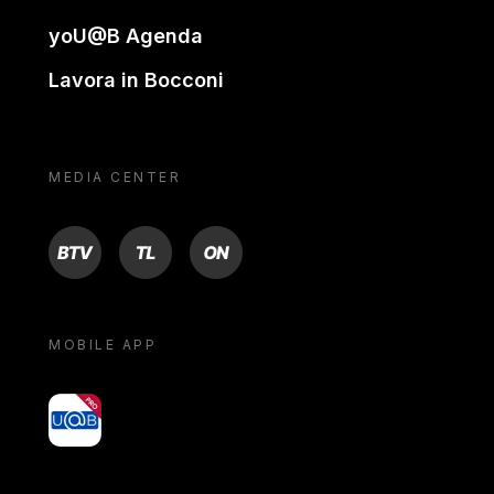
yoU@B Agenda
Lavora in Bocconi
MEDIA CENTER
BTV
TL
ON
MOBILE APP
yoU@B