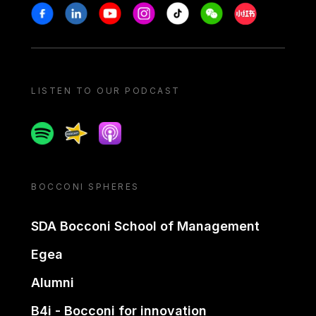
Stay in touch
Facebook
Linkedin
Youtube
Instagram
Tiktok
Weechat
Xiaohongshu/
LISTEN TO OUR PODCAST
Spotify
Spreaker
Apple podcast
BOCCONI SPHERES
SDA Bocconi School of Management
Egea
Alumni
B4i - Bocconi for innovation