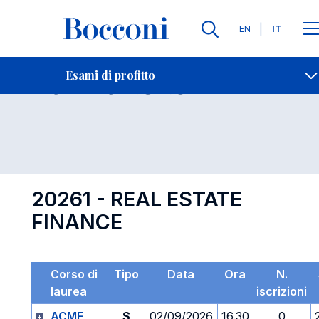
Lingue
EN
IT
Contatti
-
Esame 20261
Esami di profitto
Open s
20261 - REAL ESTATE
FINANCE
Corso di
Tipo
Data
Ora
N.
laurea
iscrizioni
ACME
S
02/09/2026
16.30
0