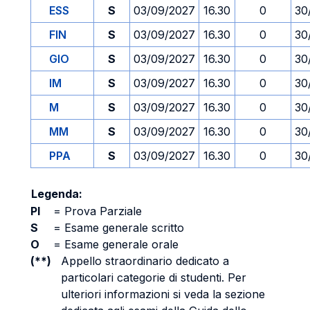
ESS
S
03/09/2027
16.30
0
30
FIN
S
03/09/2027
16.30
0
30
GIO
S
03/09/2027
16.30
0
30
IM
S
03/09/2027
16.30
0
30
M
S
03/09/2027
16.30
0
30
MM
S
03/09/2027
16.30
0
30
PPA
S
03/09/2027
16.30
0
30
Legenda:
PI
=
Prova Parziale
S
=
Esame generale scritto
O
=
Esame generale orale
(**)
Appello straordinario dedicato a
particolari categorie di studenti. Per
ulteriori informazioni si veda la sezione