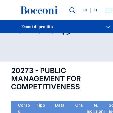
Lingue
EN
IT
Contatti
-
Esame 20273
Esami di profitto
Open s
20273 - PUBLIC
MANAGEMENT FOR
COMPETITIVENESS
Corso
Tipo
Data
Ora
N.
S
di
iscrizioni
is