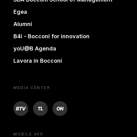
Egea
Alumni
B4i - Bocconi for innovation
yoU@B Agenda
Lavora in Bocconi
MEDIA CENTER
BTV
TL
ON
MOBILE APP