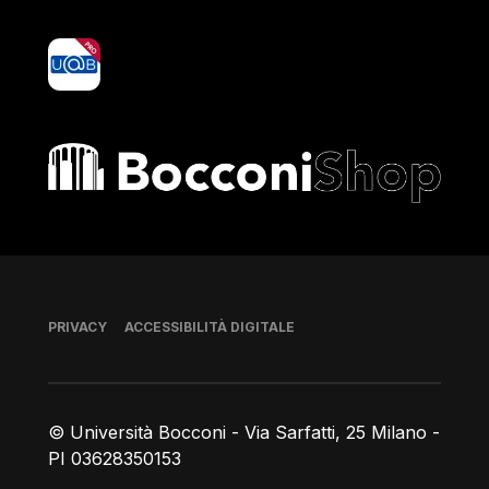
yoU@B
Bocconi shop
Piè di pagina
PRIVACY
ACCESSIBILITÀ DIGITALE
© Università Bocconi - Via Sarfatti, 25 Milano -
PI 03628350153