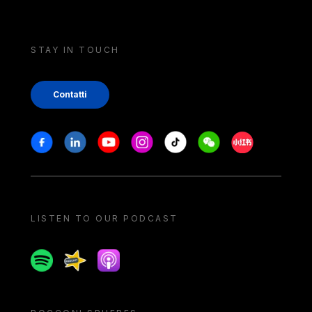
STAY IN TOUCH
Contatti
Stay in touch
Facebook
Linkedin
Youtube
Instagram
Tiktok
Weechat
Xiaohongshu/
LISTEN TO OUR PODCAST
Spotify
Spreaker
Apple podcast