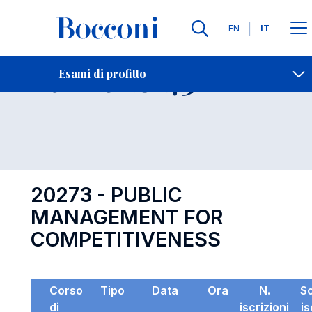
Lingue
EN
IT
Contatti
-
Esame 20273
Esami di profitto
Open s
20273 - PUBLIC
MANAGEMENT FOR
COMPETITIVENESS
Corso
Tipo
Data
Ora
N.
S
di
iscrizioni
is