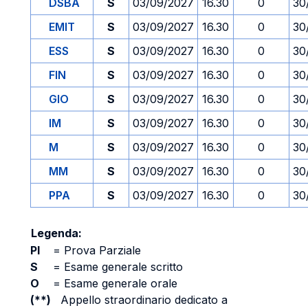
DSBA
S
03/09/2027
16.30
0
30
EMIT
S
03/09/2027
16.30
0
30
ESS
S
03/09/2027
16.30
0
30
FIN
S
03/09/2027
16.30
0
30
GIO
S
03/09/2027
16.30
0
30
IM
S
03/09/2027
16.30
0
30
M
S
03/09/2027
16.30
0
30
MM
S
03/09/2027
16.30
0
30
PPA
S
03/09/2027
16.30
0
30
Legenda:
PI
=
Prova Parziale
S
=
Esame generale scritto
O
=
Esame generale orale
(**)
Appello straordinario dedicato a