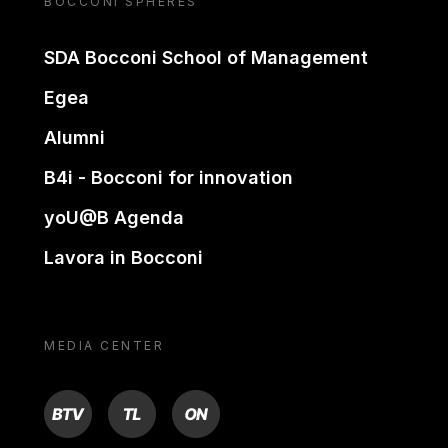
BOCCONI SPHERES
SDA Bocconi School of Management
Egea
Alumni
B4i - Bocconi for innovation
yoU@B Agenda
Lavora in Bocconi
MEDIA CENTER
BTV
TL
ON