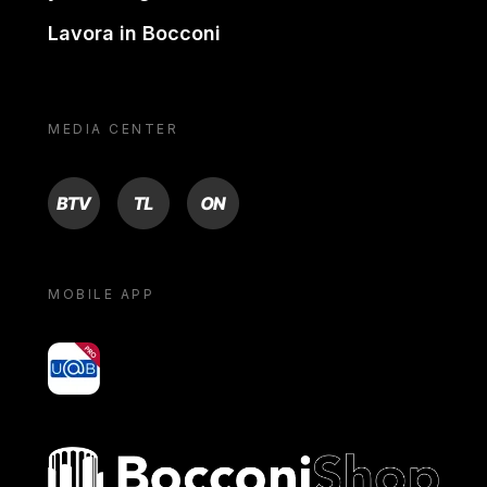
Lavora in Bocconi
MEDIA CENTER
BTV
TL
ON
MOBILE APP
yoU@B
Bocconi shop