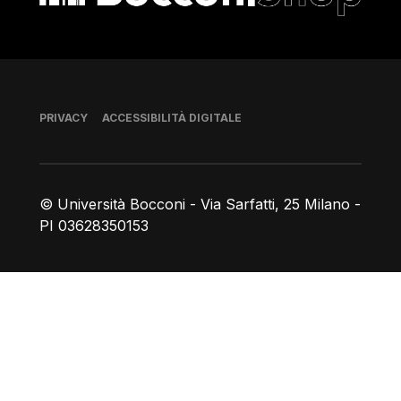
Piè di pagina
PRIVACY
ACCESSIBILITÀ DIGITALE
© Università Bocconi - Via Sarfatti, 25 Milano -
PI 03628350153