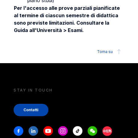
piano studi)
Per l'accesso alle prove parziali pianificate
al termine di ciascun semestre di didattica
sono previste limitazioni. Consultare la
Guida all'Università > Esami.
Torna su
STAY IN TOUCH
Contatti
Stay in touch
Facebook
Linkedin
Youtube
Instagram
Tiktok
Weechat
Xiaohongshu/