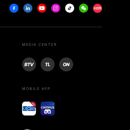
Facebook
Linkedin
Youtube
Instagram
Tiktok
Weechat
Xiaohongshu/R
MEDIA CENTER
BTV
TL
ON
MOBILE APP
yoU@B
Campus VR