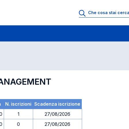
 di profitto
Esami in ordine di codice
 MANAGEMENT
a
N. iscrizioni
Scadenza iscrizione
30
1
27/08/2026
30
0
27/08/2026