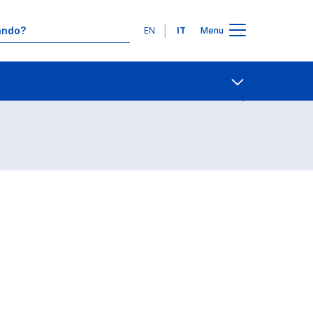
Lingue
EN
IT
Menu
Contatti
Open share