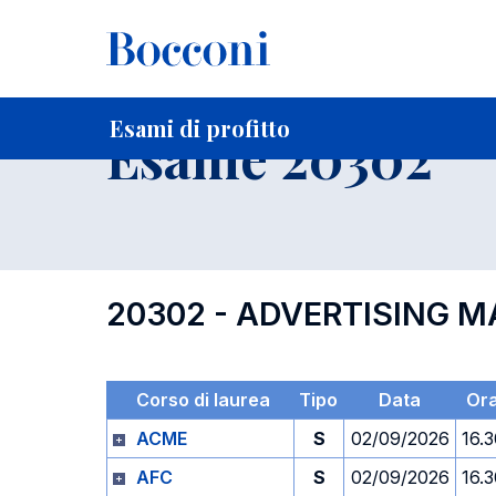
-
Home
Per studenti iscritti
Orari, Aule e Calendari
Esami
Esami di profitto
Esame 20302
20302 - ADVERTISING
Corso di laurea
Tipo
Data
Or
ACME
S
02/09/2026
16.
AFC
S
02/09/2026
16.