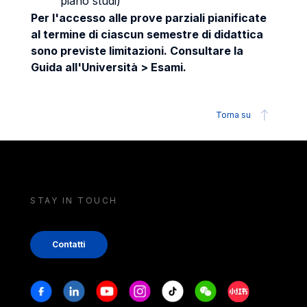
piano studi)
Per l'accesso alle prove parziali pianificate
al termine di ciascun semestre di didattica
sono previste limitazioni. Consultare la
Guida all'Università > Esami.
Torna su
STAY IN TOUCH
Contatti
Stay in touch
Facebook
Linkedin
Youtube
Instagram
Tiktok
Weechat
Xiaohongshu/