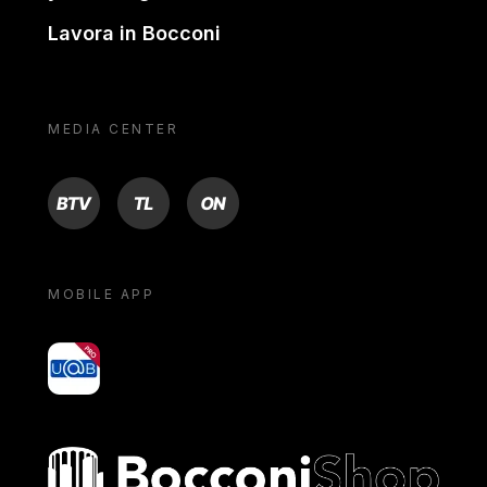
Lavora in Bocconi
MEDIA CENTER
BTV
TL
ON
MOBILE APP
yoU@B
Bocconi shop