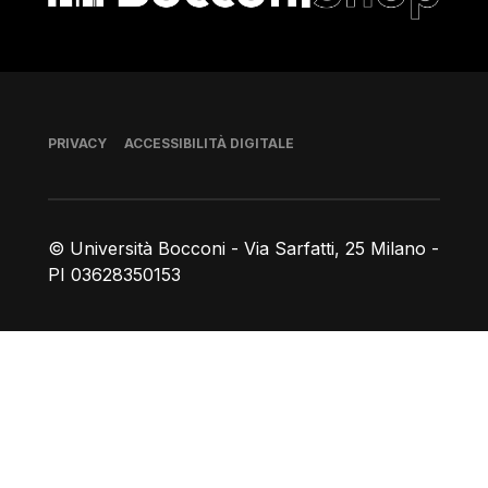
Piè di pagina
PRIVACY
ACCESSIBILITÀ DIGITALE
© Università Bocconi - Via Sarfatti, 25 Milano -
PI 03628350153