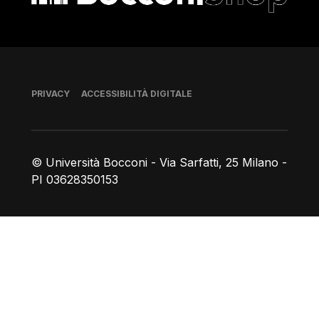
Piè di pagina
PRIVACY
ACCESSIBILITÀ DIGITALE
© Università Bocconi - Via Sarfatti, 25 Milano -
PI 03628350153