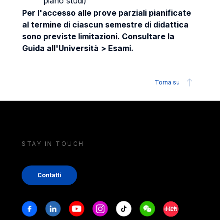
piano studi)
Per l'accesso alle prove parziali pianificate
al termine di ciascun semestre di didattica
sono previste limitazioni. Consultare la
Guida all'Università > Esami.
Torna su
STAY IN TOUCH
Contatti
Stay in touch
Facebook
Linkedin
Youtube
Instagram
Tiktok
Weechat
Xiaohongshu/