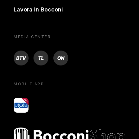
Lavora in Bocconi
MEDIA CENTER
BTV
TL
ON
MOBILE APP
yoU@B
Bocconi shop