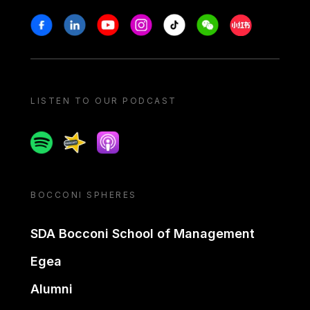
Stay in touch
Facebook
Linkedin
Youtube
Instagram
Tiktok
Weechat
Xiaohongshu/
LISTEN TO OUR PODCAST
Spotify
Spreaker
Apple podcast
BOCCONI SPHERES
SDA Bocconi School of Management
Egea
Alumni