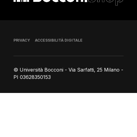
Piè di pagina
PRIVACY
ACCESSIBILITÀ DIGITALE
© Università Bocconi - Via Sarfatti, 25 Milano -
PI 03628350153