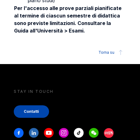
piano studi)
Per l'accesso alle prove parziali pianificate
al termine di ciascun semestre di didattica
sono previste limitazioni. Consultare la
Guida all'Università > Esami.
Torna su
STAY IN TOUCH
Contatti
Stay in touch
Facebook
Linkedin
Youtube
Instagram
Tiktok
Weechat
Xiaohongshu/