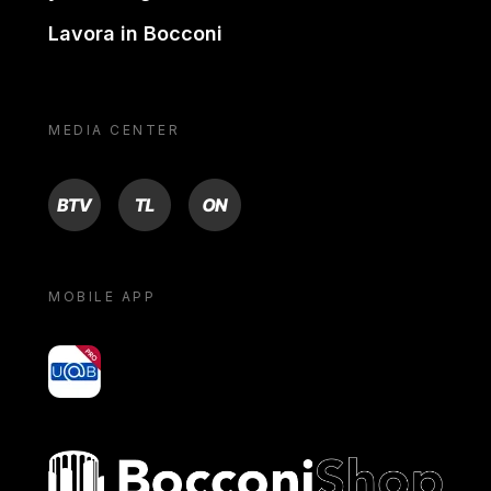
Lavora in Bocconi
MEDIA CENTER
BTV
TL
ON
MOBILE APP
yoU@B
Bocconi shop