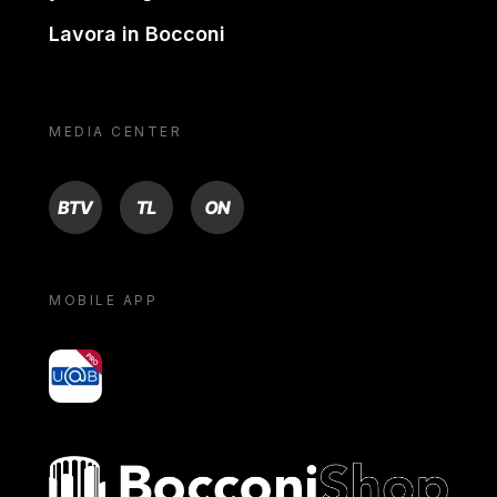
Lavora in Bocconi
MEDIA CENTER
BTV
TL
ON
MOBILE APP
yoU@B
Bocconi shop