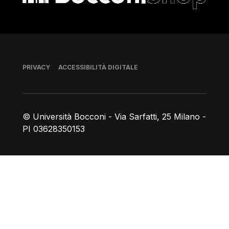
Piè di pagina
PRIVACY
ACCESSIBILITÀ DIGITALE
© Università Bocconi - Via Sarfatti, 25 Milano -
PI 03628350153