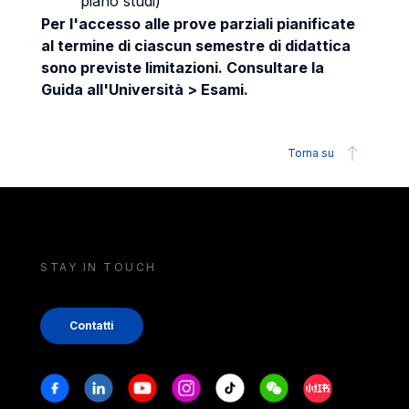
piano studi)
Per l'accesso alle prove parziali pianificate
al termine di ciascun semestre di didattica
sono previste limitazioni. Consultare la
Guida all'Università > Esami.
Torna su
STAY IN TOUCH
Contatti
Stay in touch
Facebook
Linkedin
Youtube
Instagram
Tiktok
Weechat
Xiaohongshu/