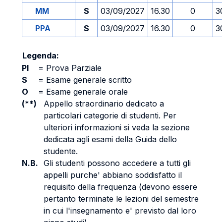
MM
S
03/09/2027
16.30
0
3
PPA
S
03/09/2027
16.30
0
3
Legenda:
PI
=
Prova Parziale
S
=
Esame generale scritto
O
=
Esame generale orale
(**)
Appello straordinario dedicato a
particolari categorie di studenti. Per
ulteriori informazioni si veda la sezione
dedicata agli esami della Guida dello
studente.
N.B.
Gli studenti possono accedere a tutti gli
appelli purche' abbiano soddisfatto il
requisito della frequenza (devono essere
pertanto terminate le lezioni del semestre
in cui l'insegnamento e' previsto dal loro