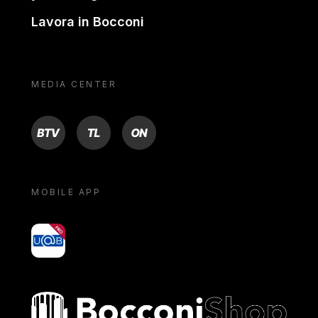
Lavora in Bocconi
MEDIA CENTER
BTV
TL
ON
MOBILE APP
yoU@B
Bocconi shop