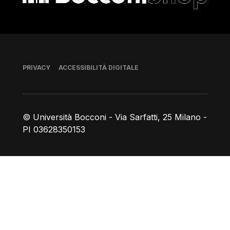
Piè di pagina
PRIVACY
ACCESSIBILITÀ DIGITALE
© Università Bocconi - Via Sarfatti, 25 Milano -
PI 03628350153