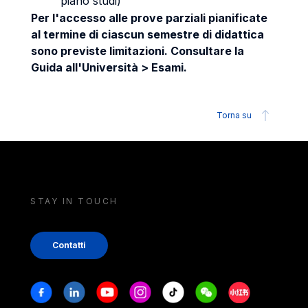
piano studi)
Per l'accesso alle prove parziali pianificate
al termine di ciascun semestre di didattica
sono previste limitazioni. Consultare la
Guida all'Università > Esami.
Torna su
STAY IN TOUCH
Contatti
Stay in touch
Facebook
Linkedin
Youtube
Instagram
Tiktok
Weechat
Xiaohongshu/