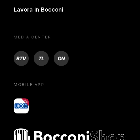
Lavora in Bocconi
MEDIA CENTER
BTV
TL
ON
MOBILE APP
yoU@B
Bocconi shop