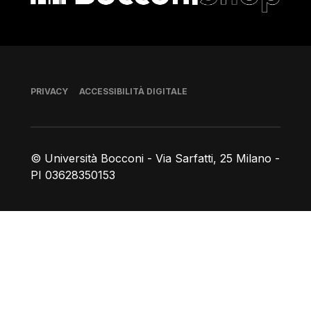
Piè di pagina
PRIVACY
ACCESSIBILITÀ DIGITALE
© Università Bocconi - Via Sarfatti, 25 Milano -
PI 03628350153