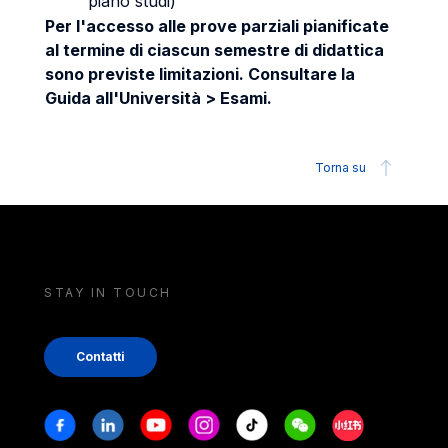
piano studi)
Per l'accesso alle prove parziali pianificate
al termine di ciascun semestre di didattica
sono previste limitazioni. Consultare la
Guida all'Università > Esami.
Torna su
STAY IN TOUCH
Contatti
Stay in touch
Facebook
Linkedin
Youtube
Instagram
Tiktok
Weechat
Xiaohongshu/