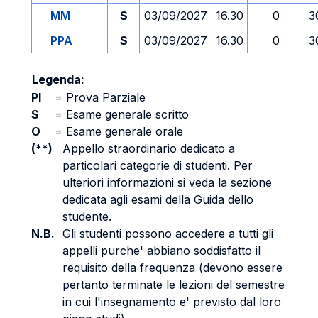
MM
S
03/09/2027
16.30
0
3
PPA
S
03/09/2027
16.30
0
3
Legenda:
PI
=
Prova Parziale
S
=
Esame generale scritto
O
=
Esame generale orale
(**)
Appello straordinario dedicato a
particolari categorie di studenti. Per
ulteriori informazioni si veda la sezione
dedicata agli esami della Guida dello
studente.
N.B.
Gli studenti possono accedere a tutti gli
appelli purche' abbiano soddisfatto il
requisito della frequenza (devono essere
pertanto terminate le lezioni del semestre
in cui l'insegnamento e' previsto dal loro