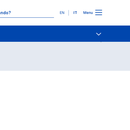
Lingue
EN
IT
Menu
Contatti
Open share