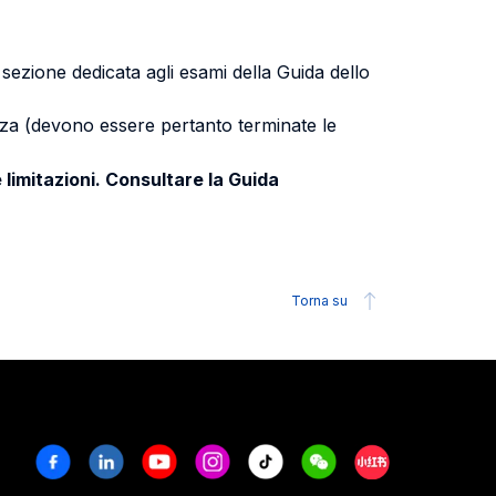
a sezione dedicata agli esami della Guida dello
uenza (devono essere pertanto terminate le
 limitazioni. Consultare la Guida
Torna su
Facebook
Linkedin
Youtube
Instagram
Tiktok
Weechat
Xiaohongshu/R