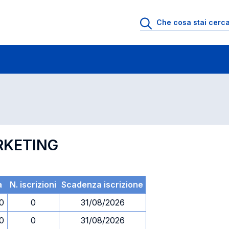
 di profitto
Esami in ordine di codice
RKETING
a
N. iscrizioni
Scadenza iscrizione
30
0
31/08/2026
30
0
31/08/2026