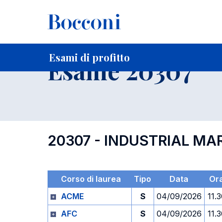
-
Home
Per studenti iscritti
Orari, Aule e Calendari
Esami
Esami di profitto
Esame 20307
20307 - INDUSTRIAL MA
Corso di laurea
Tipo
Data
Or
ACME
S
04/09/2026
11.
AFC
S
04/09/2026
11.