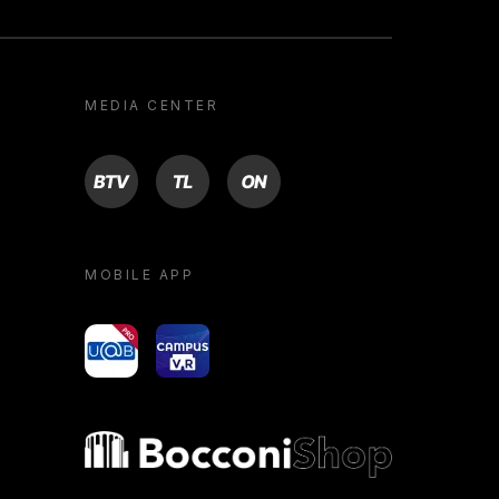
MEDIA CENTER
BTV
TL
ON
MOBILE APP
yoU@B
Campus VR
Bocconi shop