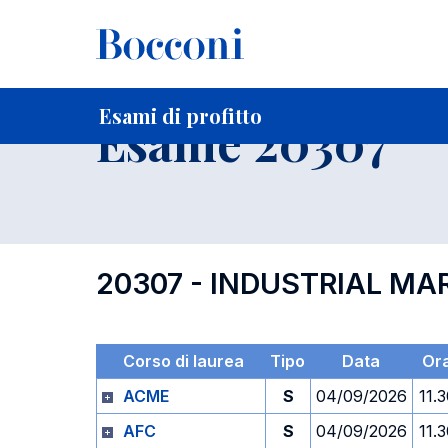
-
Home
Per studenti iscritti
Orari, Aule e Calendari
Esami
Esami di profitto
Esame 20307
20307 - INDUSTRIAL MA
Corso di laurea
Tipo
Data
Or
ACME
S
04/09/2026
11.
AFC
S
04/09/2026
11.