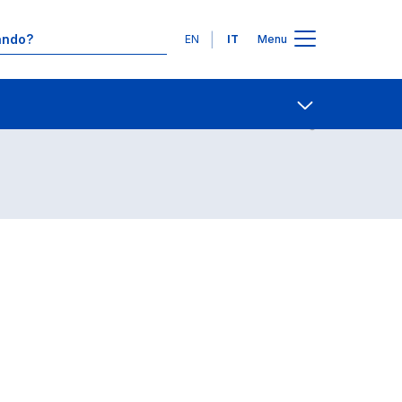
Lingue
EN
IT
Menu
Contatti
Open share