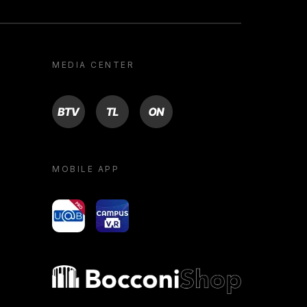
MEDIA CENTER
BTV
TL
ON
MOBILE APP
yoU@B
Campus VR
Bocconi shop