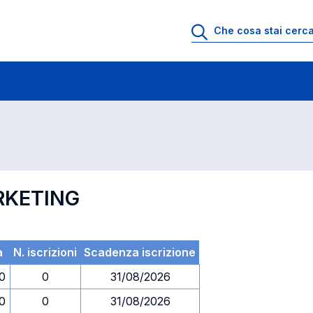
 di profitto
Esami in ordine di codice
RKETING
a
N. iscrizioni
Scadenza iscrizione
30
0
31/08/2026
30
0
31/08/2026