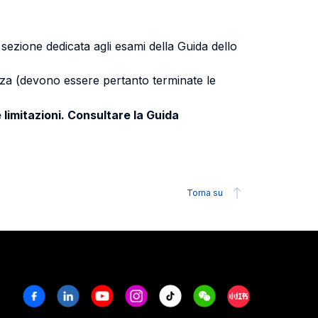
a sezione dedicata agli esami della Guida dello
uenza (devono essere pertanto terminate le
 limitazioni. Consultare la Guida
Torna su
Facebook
Linkedin
Youtube
Instagram
Tiktok
Weechat
Xiaohongshu/R