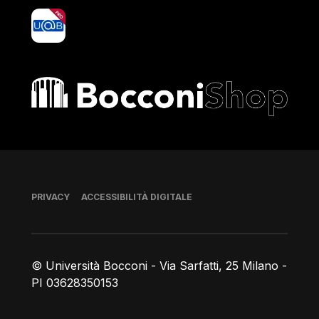
yoU@B
Bocconi shop
Piè di pagina
PRIVACY
ACCESSIBILITÀ DIGITALE
© Università Bocconi - Via Sarfatti, 25 Milano -
PI 03628350153