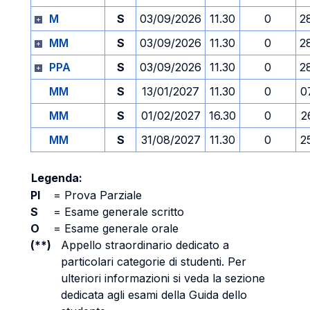
M
S
03/09/2026
11.30
0
2
MM
S
03/09/2026
11.30
0
2
PPA
S
03/09/2026
11.30
0
2
MM
S
13/01/2027
11.30
0
0
MM
S
01/02/2027
16.30
0
2
MM
S
31/08/2027
11.30
0
2
Legenda:
PI
=
Prova Parziale
S
=
Esame generale scritto
O
=
Esame generale orale
(**)
Appello straordinario dedicato a
particolari categorie di studenti. Per
ulteriori informazioni si veda la sezione
dedicata agli esami della Guida dello