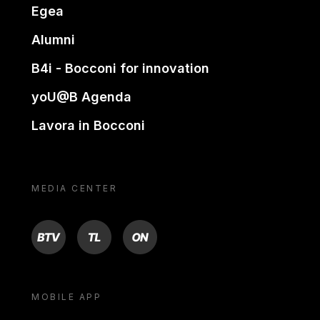
Egea
Alumni
B4i - Bocconi for innovation
yoU@B Agenda
Lavora in Bocconi
MEDIA CENTER
BTV
TL
ON
MOBILE APP