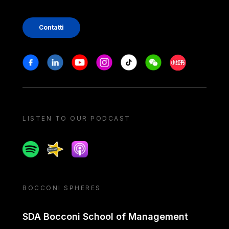
Contatti
Stay in touch
Facebook
Linkedin
Youtube
Instagram
Tiktok
Weechat
Xiaohongshu/
LISTEN TO OUR PODCAST
Spotify
Spreaker
Apple podcast
BOCCONI SPHERES
SDA Bocconi School of Management