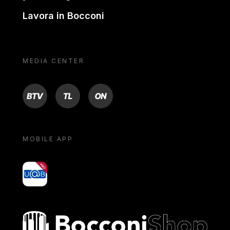
Lavora in Bocconi
MEDIA CENTER
BTV
TL
ON
MOBILE APP
yoU@B
Bocconi shop