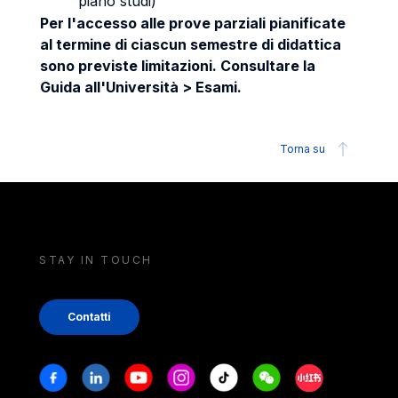
piano studi)
Per l'accesso alle prove parziali pianificate
al termine di ciascun semestre di didattica
sono previste limitazioni. Consultare la
Guida all'Università > Esami.
Torna su
STAY IN TOUCH
Contatti
Stay in touch
Facebook
Linkedin
Youtube
Instagram
Tiktok
Weechat
Xiaohongshu/