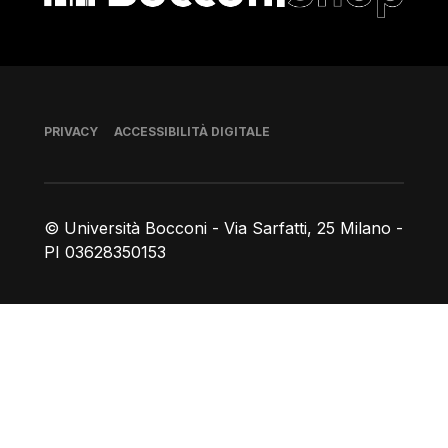
Piè di pagina
PRIVACY
ACCESSIBILITÀ DIGITALE
© Università Bocconi - Via Sarfatti, 25 Milano -
PI 03628350153