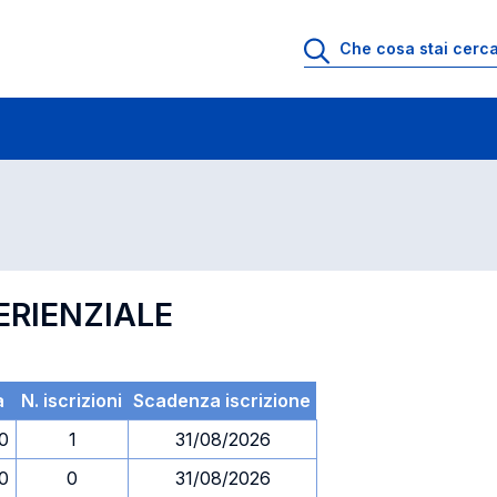
 di profitto
Esami in ordine di codice
ERIENZIALE
a
N. iscrizioni
Scadenza iscrizione
30
1
31/08/2026
30
0
31/08/2026