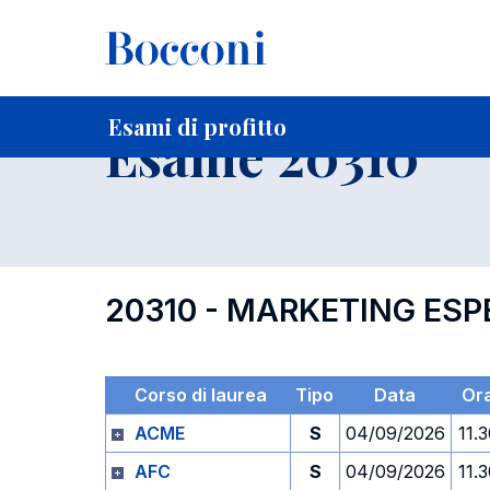
-
Home
Per studenti iscritti
Orari, Aule e Calendari
Esami
Esami di profitto
Esame 20310
20310 - MARKETING ESP
Corso di laurea
Tipo
Data
Or
ACME
S
04/09/2026
11.
AFC
S
04/09/2026
11.