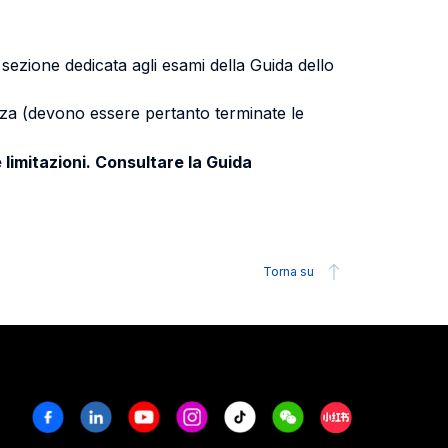
a sezione dedicata agli esami della Guida dello
uenza (devono essere pertanto terminate le
 limitazioni. Consultare la Guida
Torna su
Facebook
Linkedin
Youtube
Instagram
Tiktok
Weechat
Xiaohongshu/R