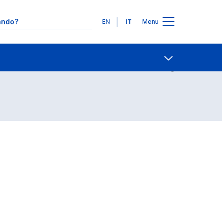
Lingue
EN
IT
Menu
Contatti
Open share