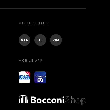
MEDIA CENTER
BTV
TL
ON
MOBILE APP
yoU@B
Campus VR
Bocconi shop