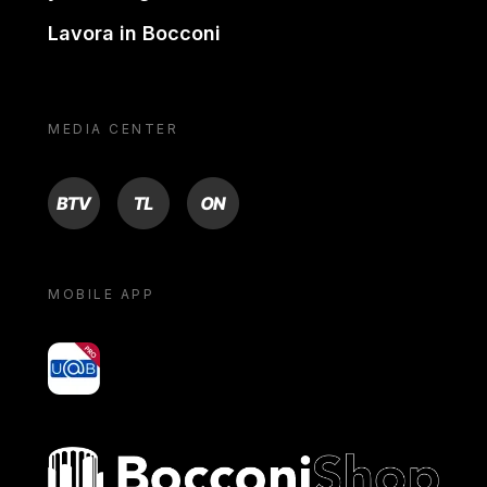
Lavora in Bocconi
MEDIA CENTER
BTV
TL
ON
MOBILE APP
yoU@B
Bocconi shop