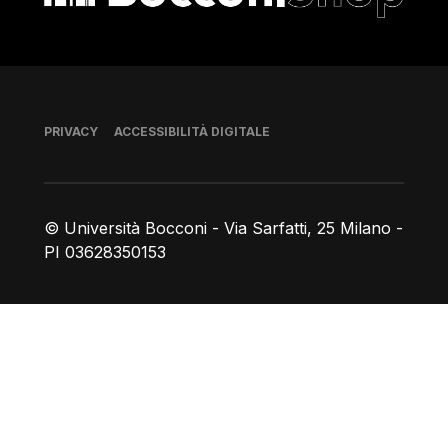
Piè di pagina
PRIVACY
ACCESSIBILITÀ DIGITALE
© Università Bocconi - Via Sarfatti, 25 Milano -
PI 03628350153