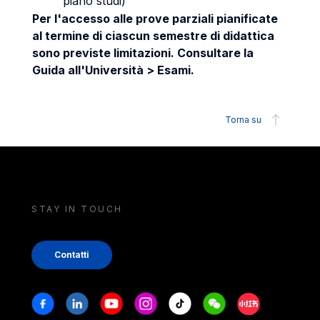
piano studi)
Per l'accesso alle prove parziali pianificate
al termine di ciascun semestre di didattica
sono previste limitazioni. Consultare la
Guida all'Università > Esami.
Torna su
STAY IN TOUCH
Contatti
Stay in touch
Facebook
Linkedin
Youtube
Instagram
Tiktok
Weechat
Xiaohongshu/