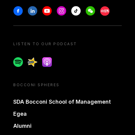
Stay in touch
Facebook
Linkedin
Youtube
Instagram
Tiktok
Weechat
Xiaohongshu/
LISTEN TO OUR PODCAST
Spotify
Spreaker
Apple podcast
BOCCONI SPHERES
SDA Bocconi School of Management
Egea
Alumni