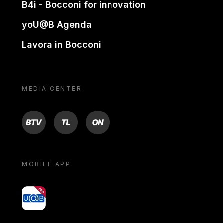
B4i - Bocconi for innovation
yoU@B Agenda
Lavora in Bocconi
MEDIA CENTER
BTV
TL
ON
MOBILE APP
yoU@B