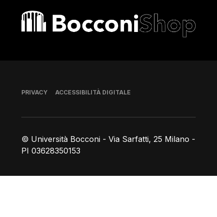
Bocconi shop
Piè di pagina
PRIVACY
ACCESSIBILITÀ DIGITALE
© Università Bocconi - Via Sarfatti, 25 Milano -
PI 03628350153