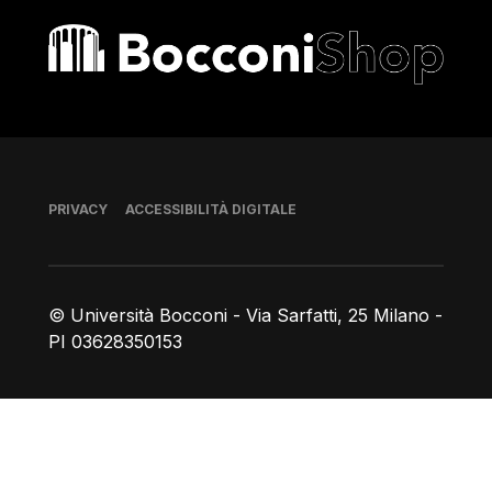
Bocconi shop
Piè di pagina
PRIVACY
ACCESSIBILITÀ DIGITALE
© Università Bocconi - Via Sarfatti, 25 Milano -
PI 03628350153