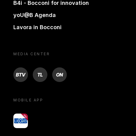
B4i - Bocconi for innovation
yoU@B Agenda
Lavora in Bocconi
MEDIA CENTER
BTV
TL
ON
MOBILE APP
yoU@B