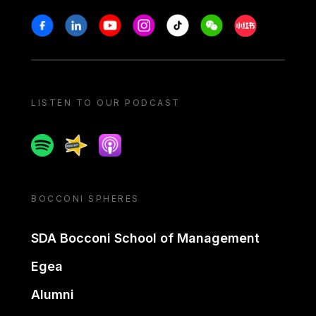
Stay in touch
Facebook
Linkedin
Youtube
Instagram
Tiktok
Weechat
Xiaohongshu/
LISTEN TO OUR PODCAST
Spotify
Spreaker
Apple podcast
BOCCONI SPHERES
SDA Bocconi School of Management
Egea
Alumni