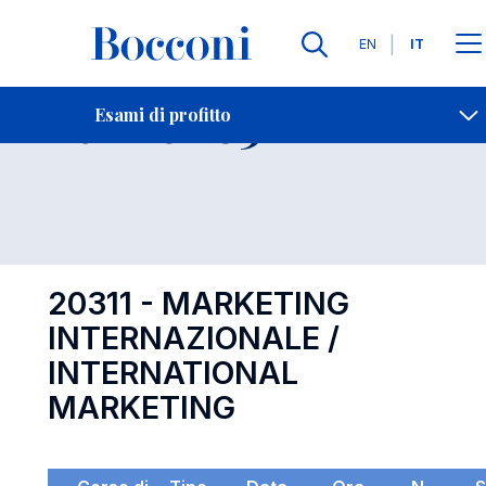
Lingue
EN
IT
Contatti
-
Esame 20311
Esami di profitto
Open s
20311 - MARKETING
INTERNAZIONALE /
INTERNATIONAL
MARKETING