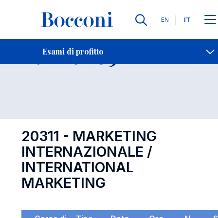
Lingue
EN
IT
Contatti
-
Esame 20311
Esami di profitto
Open s
20311 - MARKETING
INTERNAZIONALE /
INTERNATIONAL
MARKETING