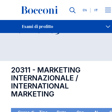
Lingue
EN
IT
Contatti
-
Esame 20311
Esami di profitto
Open s
20311 - MARKETING
INTERNAZIONALE /
INTERNATIONAL
MARKETING