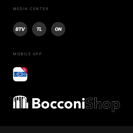
MEDIA CENTER
BTV
TL
ON
MOBILE APP
yoU@B
Bocconi shop