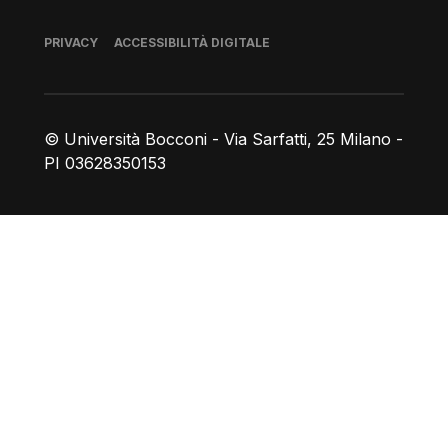
Piè di pagina
PRIVACY
ACCESSIBILITÀ DIGITALE
© Università Bocconi - Via Sarfatti, 25 Milano -
PI 03628350153