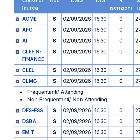
Corso di
Tipo
Data
Ora
N.
S
laurea
iscrizioni
i
ACME
S
02/09/2026
16.30
0
2
AFC
S
02/09/2026
16.30
0
2
AI
S
02/09/2026
16.30
0
2
CLEFIN-
S
02/09/2026
16.30
0
2
FINANCE
CLELI
S
02/09/2026
16.30
0
2
CLMG
S
02/09/2026
16.30
0
2
Frequentanti/ Attending
Non Frequentanti/ Non Attending
DES-ESS
S
02/09/2026
16.30
0
2
DSBA
S
02/09/2026
16.30
0
2
EMIT
S
02/09/2026
16.30
0
2