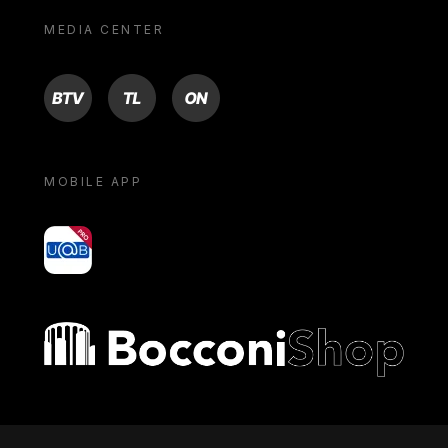
MEDIA CENTER
BTV
TL
ON
MOBILE APP
yoU@B
Bocconi shop