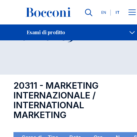
Lingue
EN
IT
Contatti
-
Esame 20311
Esami di profitto
Open s
20311 - MARKETING
INTERNAZIONALE /
INTERNATIONAL
MARKETING