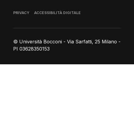
Piè di pagina
PRIVACY
ACCESSIBILITÀ DIGITALE
© Università Bocconi - Via Sarfatti, 25 Milano -
PI 03628350153