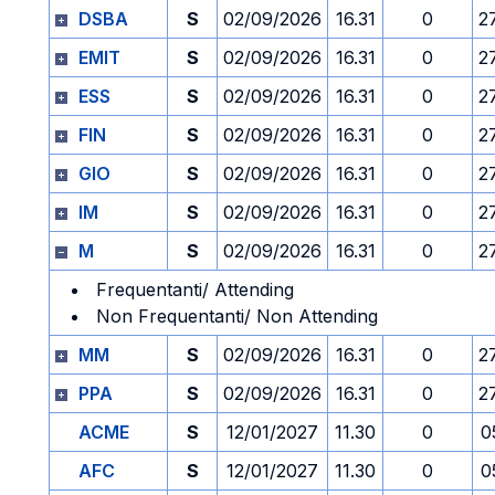
DSBA
S
02/09/2026
16.31
0
2
EMIT
S
02/09/2026
16.31
0
2
ESS
S
02/09/2026
16.31
0
2
FIN
S
02/09/2026
16.31
0
2
GIO
S
02/09/2026
16.31
0
2
IM
S
02/09/2026
16.31
0
2
M
S
02/09/2026
16.31
0
2
Frequentanti/ Attending
Non Frequentanti/ Non Attending
MM
S
02/09/2026
16.31
0
2
PPA
S
02/09/2026
16.31
0
2
ACME
S
12/01/2027
11.30
0
0
AFC
S
12/01/2027
11.30
0
0