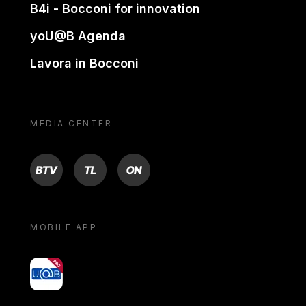
B4i - Bocconi for innovation
yoU@B Agenda
Lavora in Bocconi
MEDIA CENTER
BTV
TL
ON
MOBILE APP
yoU@B