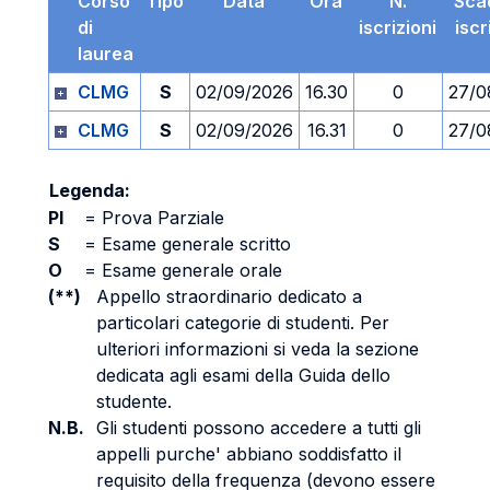
Corso
Tipo
Data
Ora
N.
Sca
di
iscrizioni
iscr
laurea
CLMG
S
02/09/2026
16.30
0
27/0
CLMG
S
02/09/2026
16.31
0
27/0
Legenda:
PI
=
Prova Parziale
S
=
Esame generale scritto
O
=
Esame generale orale
(**)
Appello straordinario dedicato a
particolari categorie di studenti. Per
ulteriori informazioni si veda la sezione
dedicata agli esami della Guida dello
studente.
N.B.
Gli studenti possono accedere a tutti gli
appelli purche' abbiano soddisfatto il
requisito della frequenza (devono essere