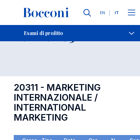
Lingue
EN
IT
Contatti
-
Esame 20311
Esami di profitto
Open s
20311 - MARKETING
INTERNAZIONALE /
INTERNATIONAL
MARKETING