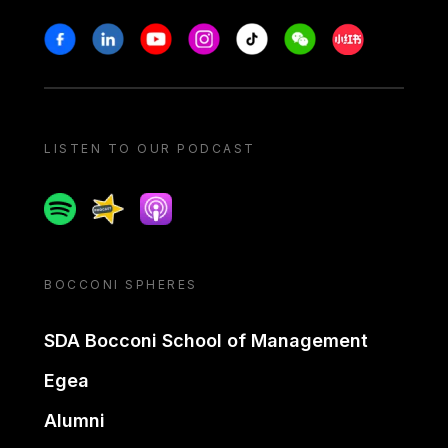
Stay in touch
Facebook
Linkedin
Youtube
Instagram
Tiktok
Weechat
Xiaohongshu/
LISTEN TO OUR PODCAST
Spotify
Spreaker
Apple podcast
BOCCONI SPHERES
SDA Bocconi School of Management
Egea
Alumni