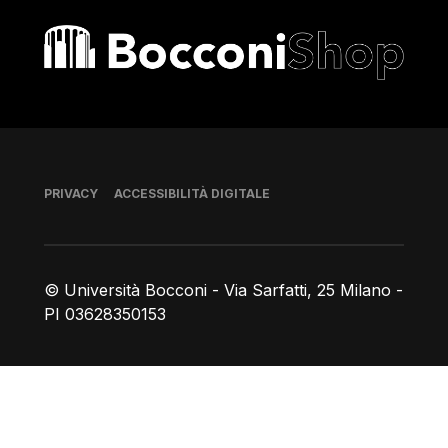
Bocconi shop
Piè di pagina
PRIVACY
ACCESSIBILITÀ DIGITALE
© Università Bocconi - Via Sarfatti, 25 Milano -
PI 03628350153