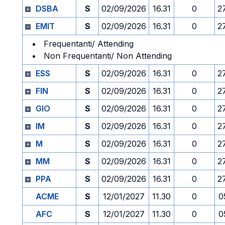
DSBA
S
02/09/2026
16.31
0
2
EMIT
S
02/09/2026
16.31
0
2
Frequentanti/ Attending
Non Frequentanti/ Non Attending
ESS
S
02/09/2026
16.31
0
2
FIN
S
02/09/2026
16.31
0
2
GIO
S
02/09/2026
16.31
0
2
IM
S
02/09/2026
16.31
0
2
M
S
02/09/2026
16.31
0
2
MM
S
02/09/2026
16.31
0
2
PPA
S
02/09/2026
16.31
0
2
ACME
S
12/01/2027
11.30
0
0
AFC
S
12/01/2027
11.30
0
0