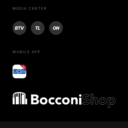
MEDIA CENTER
BTV
TL
ON
MOBILE APP
yoU@B
Bocconi shop