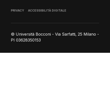
Piè di pagina
PRIVACY
ACCESSIBILITÀ DIGITALE
© Università Bocconi - Via Sarfatti, 25 Milano -
PI 03628350153