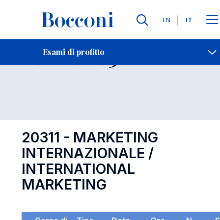
Lingue
EN
IT
Contatti
-
Esame 20311
Esami di profitto
Open s
20311 - MARKETING
INTERNAZIONALE /
INTERNATIONAL
MARKETING