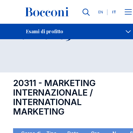
Lingue
EN
IT
Contatti
-
Esame 20311
Esami di profitto
Open s
20311 - MARKETING
INTERNAZIONALE /
INTERNATIONAL
MARKETING