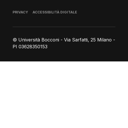
Piè di pagina
PRIVACY
ACCESSIBILITÀ DIGITALE
© Università Bocconi - Via Sarfatti, 25 Milano -
PI 03628350153