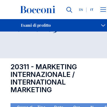
Lingue
EN
IT
Contatti
-
Esame 20311
Esami di profitto
Open s
20311 - MARKETING
INTERNAZIONALE /
INTERNATIONAL
MARKETING