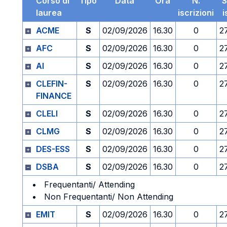
Corso di
Tipo
Data
Ora
N.
S
laurea
iscrizioni
i
ACME
S
02/09/2026
16.30
0
2
AFC
S
02/09/2026
16.30
0
2
AI
S
02/09/2026
16.30
0
2
CLEFIN-
S
02/09/2026
16.30
0
2
FINANCE
CLELI
S
02/09/2026
16.30
0
2
CLMG
S
02/09/2026
16.30
0
2
DES-ESS
S
02/09/2026
16.30
0
2
DSBA
S
02/09/2026
16.30
0
2
Frequentanti/ Attending
Non Frequentanti/ Non Attending
EMIT
S
02/09/2026
16.30
0
2