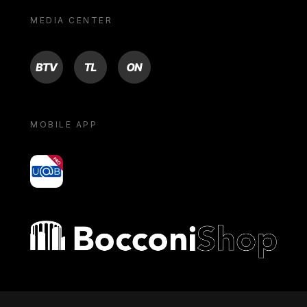
MEDIA CENTER
BTV
TL
ON
MOBILE APP
yoU@B
Bocconi shop