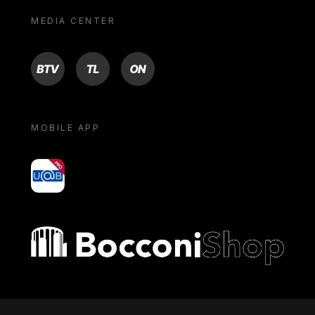
MEDIA CENTER
BTV
TL
ON
MOBILE APP
yoU@B
Bocconi shop