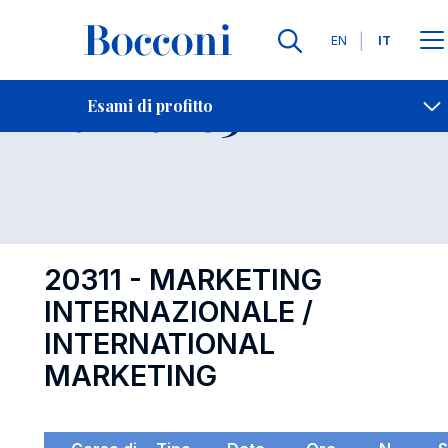
Lingue
EN
IT
Contatti
-
Esame 20311
Esami di profitto
Open s
20311 - MARKETING
INTERNAZIONALE /
INTERNATIONAL
MARKETING