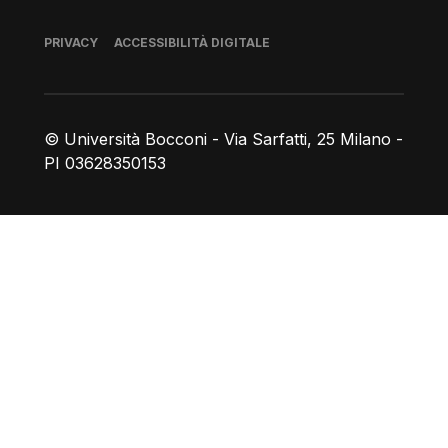
Piè di pagina
PRIVACY
ACCESSIBILITÀ DIGITALE
© Università Bocconi - Via Sarfatti, 25 Milano -
PI 03628350153