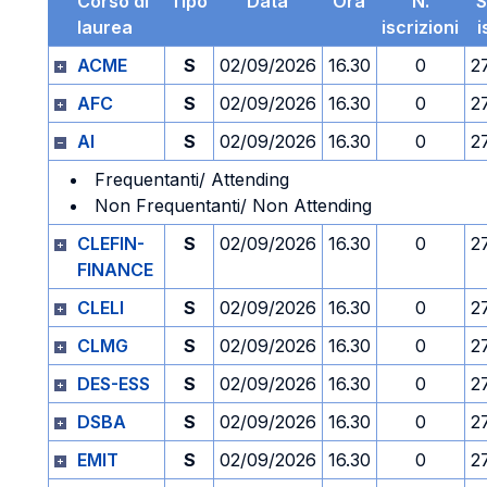
Corso di
Tipo
Data
Ora
N.
S
laurea
iscrizioni
i
ACME
S
02/09/2026
16.30
0
2
AFC
S
02/09/2026
16.30
0
2
AI
S
02/09/2026
16.30
0
2
Frequentanti/ Attending
Non Frequentanti/ Non Attending
CLEFIN-
S
02/09/2026
16.30
0
2
FINANCE
CLELI
S
02/09/2026
16.30
0
2
CLMG
S
02/09/2026
16.30
0
2
DES-ESS
S
02/09/2026
16.30
0
2
DSBA
S
02/09/2026
16.30
0
2
EMIT
S
02/09/2026
16.30
0
2