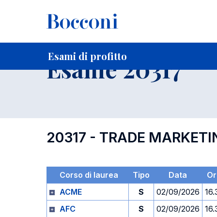
-
Home
Per studenti iscritti
Orari, Aule e Calendari
Esami
Esami di profitto
Esame 20317
20317 - TRADE MARKE
Corso di laurea
Tipo
Data
Or
ACME
S
02/09/2026
16.
AFC
S
02/09/2026
16.