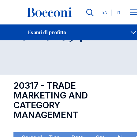
Lingue
EN
IT
Contatti
-
Esame 20317
Esami di profitto
Open s
20317 - TRADE
MARKETING AND
CATEGORY
MANAGEMENT