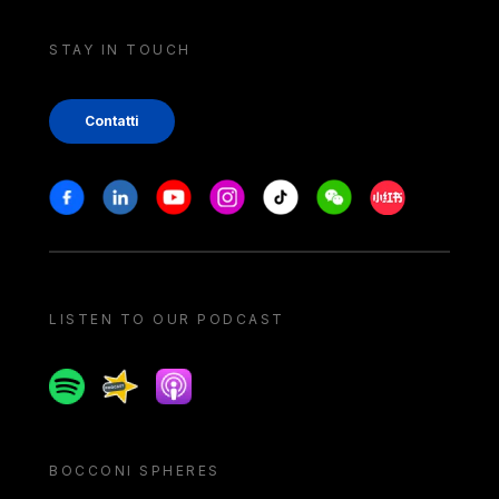
STAY IN TOUCH
Contatti
Stay in touch
Facebook
Linkedin
Youtube
Instagram
Tiktok
Weechat
Xiaohongshu/
LISTEN TO OUR PODCAST
Spotify
Spreaker
Apple podcast
BOCCONI SPHERES