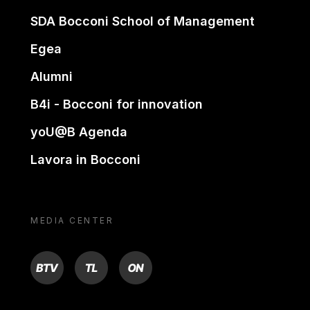
SDA Bocconi School of Management
Egea
Alumni
B4i - Bocconi for innovation
yoU@B Agenda
Lavora in Bocconi
MEDIA CENTER
BTV
TL
ON