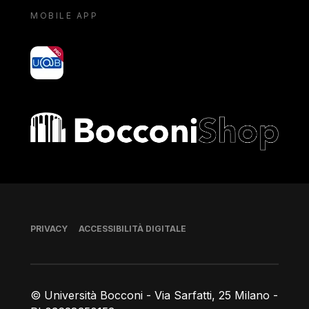
MOBILE APP
yoU@B
Bocconi shop
Piè di pagina
PRIVACY
ACCESSIBILITÀ DIGITALE
© Università Bocconi - Via Sarfatti, 25 Milano -