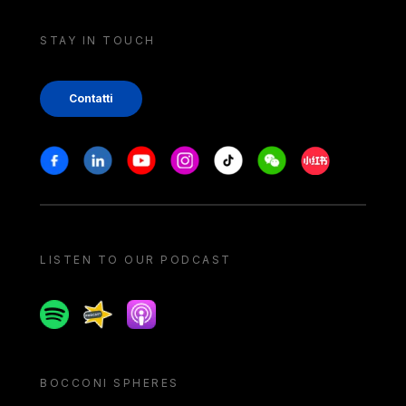
STAY IN TOUCH
Contatti
Stay in touch
Facebook
Linkedin
Youtube
Instagram
Tiktok
Weechat
Xiaohongshu/
LISTEN TO OUR PODCAST
Spotify
Spreaker
Apple podcast
BOCCONI SPHERES