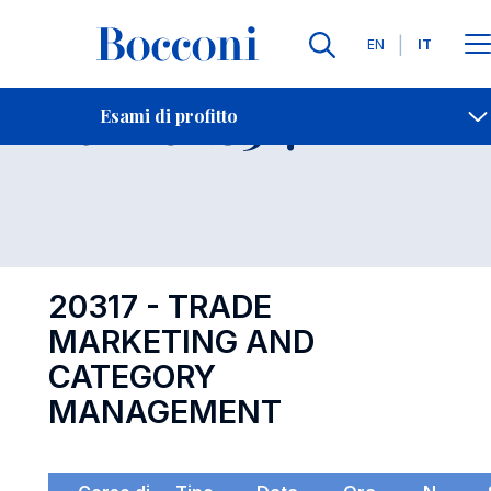
Lingue
EN
IT
Contatti
-
Esame 20317
Esami di profitto
Open s
20317 - TRADE
MARKETING AND
CATEGORY
MANAGEMENT