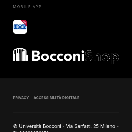
MOBILE APP
yoU@B
Bocconi shop
Piè di pagina
PRIVACY
ACCESSIBILITÀ DIGITALE
© Università Bocconi - Via Sarfatti, 25 Milano -