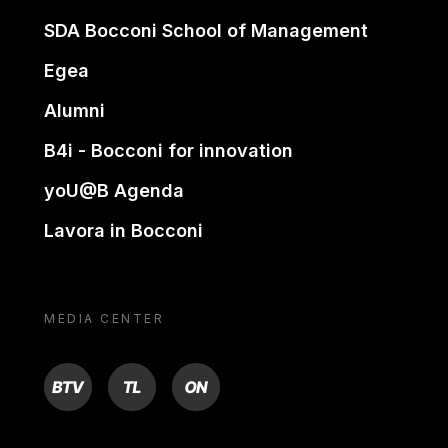
SDA Bocconi School of Management
Egea
Alumni
B4i - Bocconi for innovation
yoU@B Agenda
Lavora in Bocconi
MEDIA CENTER
BTV
TL
ON