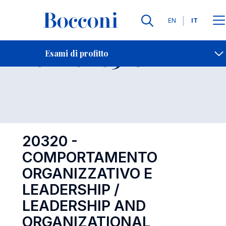
Lingue
EN
IT
Contatti
-
Esame 20320
Esami di profitto
Open s
20320 -
COMPORTAMENTO
ORGANIZZATIVO E
LEADERSHIP /
LEADERSHIP AND
ORGANIZATIONAL