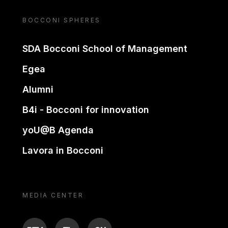
BOCCONI SPHERES
SDA Bocconi School of Management
Egea
Alumni
B4i - Bocconi for innovation
yoU@B Agenda
Lavora in Bocconi
MEDIA CENTER
BTV
TL
ON