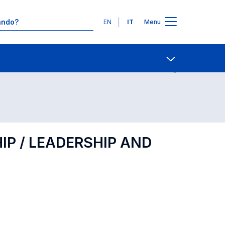
Lingue
EN
IT
Menu
Contatti
Open share
P / LEADERSHIP AND