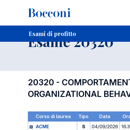
-
Home
Per studenti iscritti
Orari, Aule e Calendari
Esami
Esami di profitto
Esame 20320
20320 - COMPORTAMENT
ORGANIZATIONAL BEHA
Corso di laurea
Tipo
Data
Or
ACME
S
04/09/2026
16.