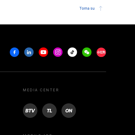
Torna su
Facebook
Linkedin
Youtube
Instagram
Tiktok
Weechat
Xiaohongshu/R
MEDIA CENTER
BTV
TL
ON