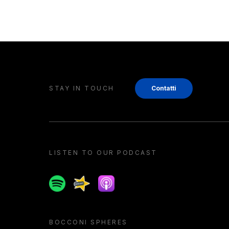
STAY IN TOUCH
Contatti
LISTEN TO OUR PODCAST
Spotify
Spreaker
Apple podcast
BOCCONI SPHERES