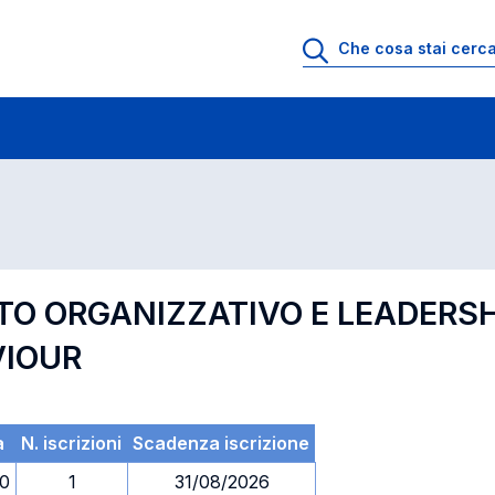
 di profitto
Esami in ordine di codice
O ORGANIZZATIVO E LEADERSHI
VIOUR
a
N. iscrizioni
Scadenza iscrizione
30
1
31/08/2026