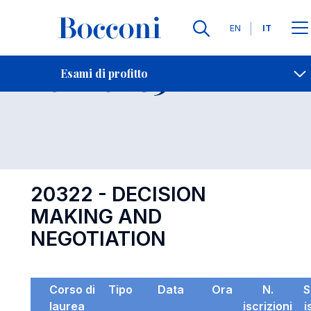
Lingue
EN
IT
Contatti
-
Esame 20322
Esami di profitto
Open s
20322 - DECISION
MAKING AND
NEGOTIATION
Corso di
Tipo
Data
Ora
N.
S
laurea
iscrizioni
i