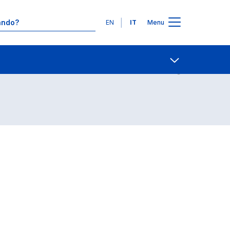
Lingue
EN
IT
Menu
Contatti
Open share