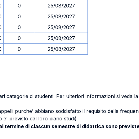
0
0
25/08/2027
0
0
25/08/2027
0
0
25/08/2027
0
0
25/08/2027
0
0
25/08/2027
ri categorie di studenti. Per ulteriori informazioni si veda l
 appelli purche' abbiano soddisfatto il requisito della freq
 e' previsto dal loro piano studi)
 al termine di ciascun semestre di didattica sono previste