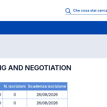
 di profitto
Esami in ordine di codice
NG AND NEGOTIATION
a
N. iscrizioni
Scadenza iscrizione
0
0
26/08/2026
0
0
26/08/2026