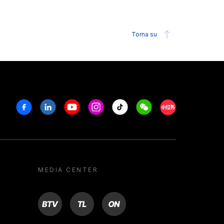
Torna su
Facebook
Linkedin
Youtube
Instagram
Tiktok
Weechat
Xiaohongshu/R
MEDIA CENTER
BTV
TL
ON