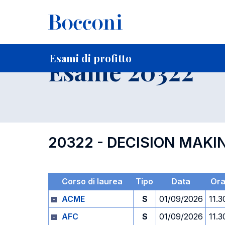
-
Home
Per studenti iscritti
Orari, Aule e Calendari
Esami
Esami di profitto
Esame 20322
20322 - DECISION MAKI
Corso di laurea
Tipo
Data
Or
ACME
S
01/09/2026
11.3
AFC
S
01/09/2026
11.3