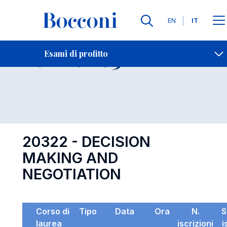
Lingue
EN
IT
Contatti
-
Esame 20322
Esami di profitto
Open s
20322 - DECISION
MAKING AND
NEGOTIATION
Corso di
Tipo
Data
Ora
N.
S
laurea
iscrizioni
i