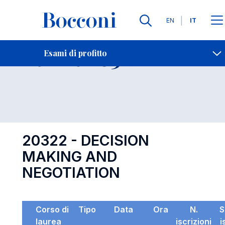
Lingue
EN
IT
Contatti
-
Esame 20322
Esami di profitto
Open s
20322 - DECISION
MAKING AND
NEGOTIATION
Corso di
Tipo
Data
Ora
N.
S
laurea
iscrizioni
i