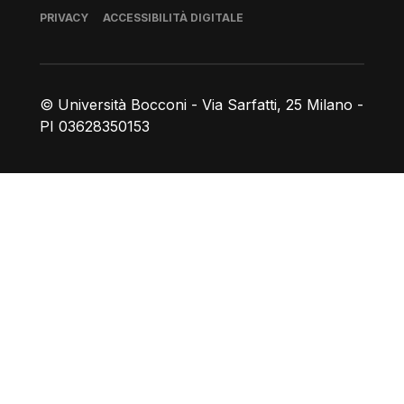
Piè di pagina
PRIVACY
ACCESSIBILITÀ DIGITALE
© Università Bocconi - Via Sarfatti, 25 Milano -
PI 03628350153