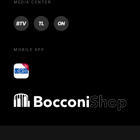
MEDIA CENTER
BTV
TL
ON
MOBILE APP
yoU@B
Bocconi shop