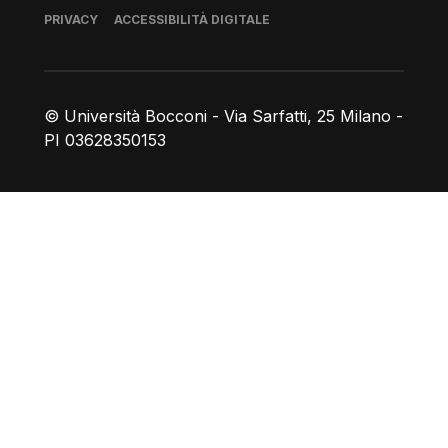
Piè di pagina
PRIVACY
ACCESSIBILITÀ DIGITALE
© Università Bocconi - Via Sarfatti, 25 Milano -
PI 03628350153