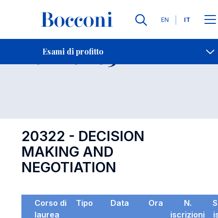
Lingue
EN
IT
Contatti
-
Esame 20322
Esami di profitto
Open s
20322 - DECISION
MAKING AND
NEGOTIATION
Corso di
Tipo
Data
Ora
N.
S
laurea
iscrizioni
i