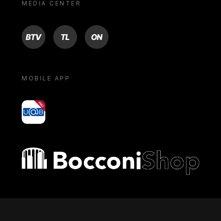
MEDIA CENTER
BTV
TL
ON
MOBILE APP
yoU@B
Bocconi shop