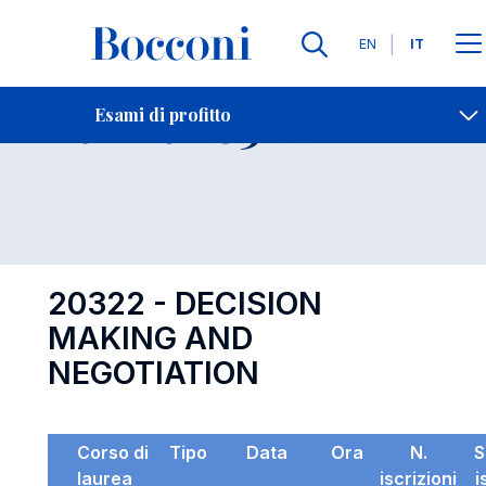
Lingue
EN
IT
Contatti
-
Esame 20322
Esami di profitto
Open s
20322 - DECISION
MAKING AND
NEGOTIATION
Corso di
Tipo
Data
Ora
N.
S
laurea
iscrizioni
i