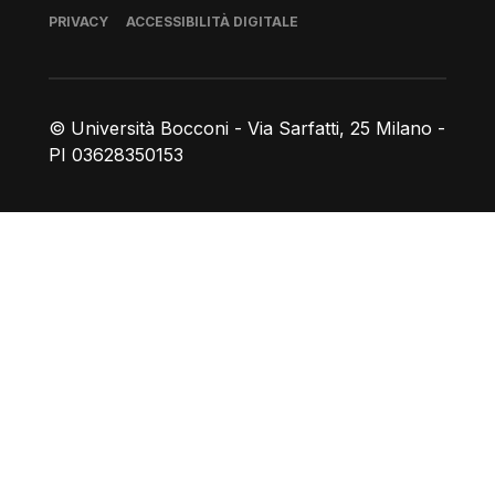
Piè di pagina
PRIVACY
ACCESSIBILITÀ DIGITALE
© Università Bocconi - Via Sarfatti, 25 Milano -
PI 03628350153