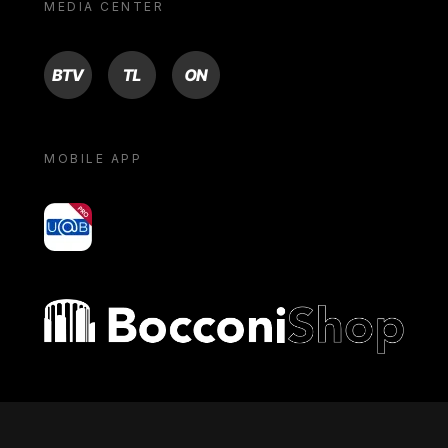
MEDIA CENTER
BTV
TL
ON
MOBILE APP
yoU@B
Bocconi shop