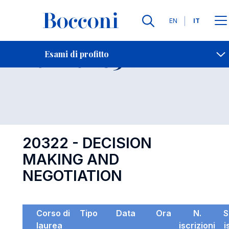
Lingue
EN
IT
Contatti
-
Esame 20322
Esami di profitto
Open s
20322 - DECISION
MAKING AND
NEGOTIATION
Corso di
Tipo
Data
Ora
N.
S
laurea
iscrizioni
i