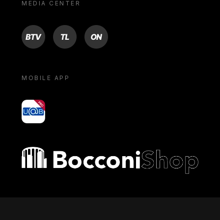
MEDIA CENTER
BTV
TL
ON
MOBILE APP
yoU@B
Bocconi shop