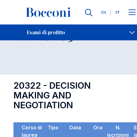
Lingue
EN
IT
Contatti
-
Esame 20322
Esami di profitto
Open s
20322 - DECISION
MAKING AND
NEGOTIATION
Corso di
Tipo
Data
Ora
N.
S
laurea
iscrizioni
i