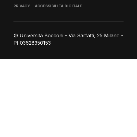
Piè di pagina
PRIVACY
ACCESSIBILITÀ DIGITALE
© Università Bocconi - Via Sarfatti, 25 Milano -
PI 03628350153