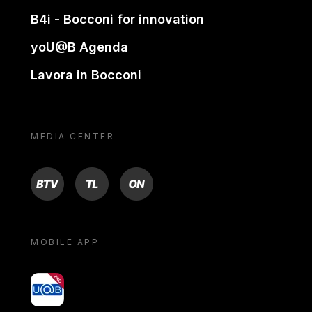
B4i - Bocconi for innovation
yoU@B Agenda
Lavora in Bocconi
MEDIA CENTER
BTV
TL
ON
MOBILE APP
yoU@B