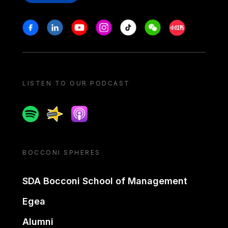
Stay in touch
Facebook
Linkedin
Youtube
Instagram
Tiktok
Weechat
Xiaohongshu/
LISTEN TO OUR PODCAST
Spotify
Spreaker
Apple podcast
BOCCONI SPHERES
SDA Bocconi School of Management
Egea
Alumni