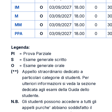
IM
O
03/09/2027
18.00
0
30
M
O
03/09/2027
18.00
0
30
MM
O
03/09/2027
18.00
0
30
PPA
O
03/09/2027
18.00
0
30
Legenda:
PI
=
Prova Parziale
S
=
Esame generale scritto
O
=
Esame generale orale
(**)
Appello straordinario dedicato a
particolari categorie di studenti. Per
ulteriori informazioni si veda la sezione
dedicata agli esami della Guida dello
studente.
N.B.
Gli studenti possono accedere a tutti gli
appelli purche' abbiano soddisfatto il