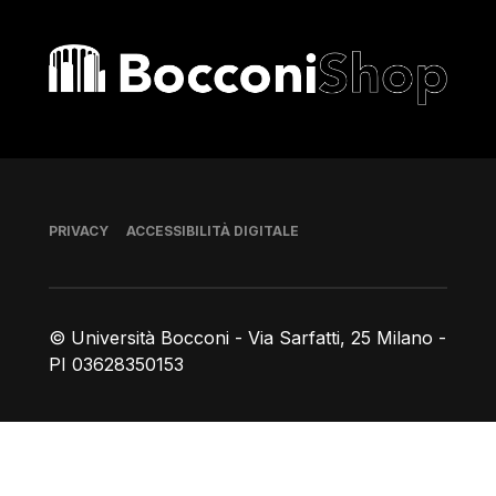
Bocconi shop
Piè di pagina
PRIVACY
ACCESSIBILITÀ DIGITALE
© Università Bocconi - Via Sarfatti, 25 Milano -
PI 03628350153